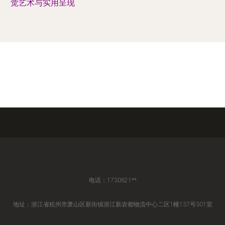
觉艺术与实用呈现
电话：1730621**
地址：浙江省杭州市萧山区新街镇浙江新农都物流中心二区1幢137号301室