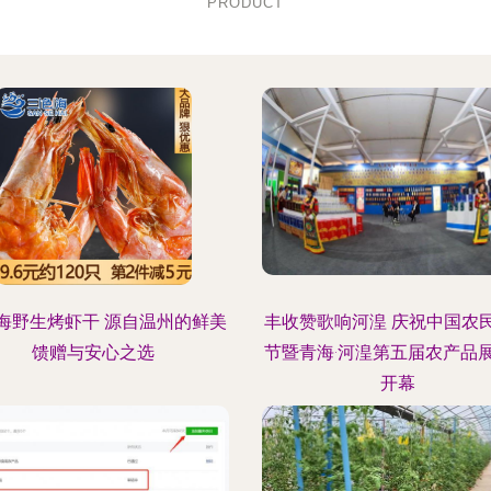
PRODUCT
海野生烤虾干 源自温州的鲜美
丰收赞歌响河湟 庆祝中国农
馈赠与安心之选
节暨青海·河湟第五届农产品
开幕