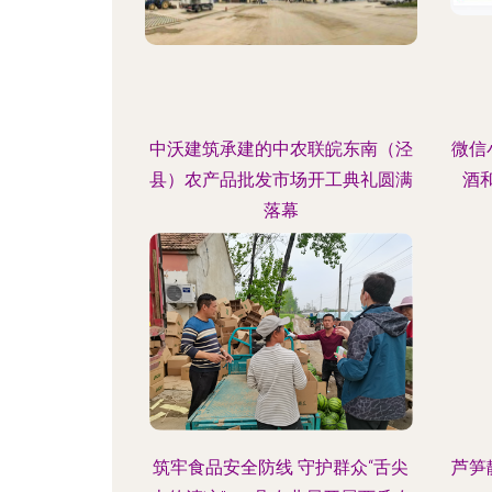
中沃建筑承建的中农联皖东南（泾
微信
县）农产品批发市场开工典礼圆满
酒
落幕
筑牢食品安全防线 守护群众“舌尖
芦笋