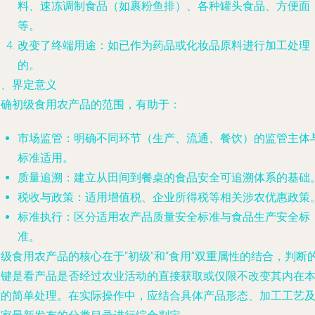
料、速冻调制食品（如裹粉鱼排）、各种罐头食品、方便面
等。
改变了终端用途
：如已作为药品或化妆品原料进行加工处理
的。
四、界定意义
明确初级食用农产品的范围，有助于：
市场监管
：明确不同环节（生产、流通、餐饮）的监管主体
标准适用。
质量追溯
：建立从田间到餐桌的食品安全可追溯体系的基础
税收与政策
：适用增值税、企业所得税等相关涉农优惠政策
标准执行
：区分适用农产品质量安全标准与食品生产安全标
准。
级食用农产品的核心在于“初级”和“食用”双重属性的结合，判断
关键是看产品是否经过农业活动的直接获取或仅限不改变其内在
质的简单处理。在实际操作中，应结合具体产品形态、加工工艺