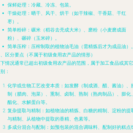
保鲜处理
：冷藏、冷冻、包装。
干燥处理
：晒干、风干、烘干（如干辣椒、干香菇、干红
枣）。
简单粉碎
：碾米（稻谷去壳成大米）、磨粉（小麦磨成面
粉）、碾碎（玉米碎）。
简单压榨
：压榨制取的植物油毛油（需精炼后才为成品油）
三、区分要点（不属于初级食用农产品的情形）
以下情况通常已超出初级食用农产品的范围，属于加工食品或其
类别：
化学或生物工艺改变本质
：如发酵（制成酒、醋、酱油）、
制（腊肉、泡菜）、熏制、卤制、熟制（熟肉制品）、膨化
酯化、水解蛋白等。
复杂提取与精制
：如植物油的精炼、白糖的精制、淀粉的提
与精制、从植物中提取的香精、色素等。
多成分混合与配制
：如预包装的混合调味料、配制好的糕点