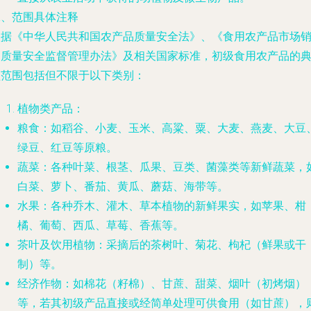
二、范围具体注释
依据《中华人民共和国农产品质量安全法》、《食用农产品市场
售质量安全监督管理办法》及相关国家标准，初级食用农产品的
型范围包括但不限于以下类别：
植物类产品
：
粮食
：如稻谷、小麦、玉米、高粱、粟、大麦、燕麦、大豆
绿豆、红豆等原粮。
蔬菜
：各种叶菜、根茎、瓜果、豆类、菌藻类等新鲜蔬菜，
白菜、萝卜、番茄、黄瓜、蘑菇、海带等。
水果
：各种乔木、灌木、草本植物的新鲜果实，如苹果、柑
橘、葡萄、西瓜、草莓、香蕉等。
茶叶及饮用植物
：采摘后的茶树叶、菊花、枸杞（鲜果或干
制）等。
经济作物
：如棉花（籽棉）、甘蔗、甜菜、烟叶（初烤烟）
等，若其初级产品直接或经简单处理可供食用（如甘蔗），