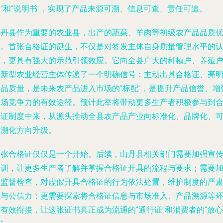
”和“说明书”，实现了产品来源可溯、信息可查、责任可追。
山丹县作为重要的农业县，出产的蔬菜、羊肉等初级农产品品质
良。首张合格证的诞生，不仅是对签发主体自身质量管理水平的
可，更具有强大的示范引领效应。它向全县广大的种植户、养殖
和新型农业经营主体传递了一个明确信号：主动出具合格证、亮
产品质量，是未来农产品进入市场的“标配”，是提升产品信誉、增
市场竞争力的有效途径。预计此举将带动更多生产者积极参与到
格证制度中来，从源头推动全县农产品产业向标准化、品牌化、
追溯化方向升级。
首张合格证仅仅是一个开始。后续，山丹县相关部门需要加强宣
培训，让更多生产者了解并掌握合格证开具的流程与要求；需要
强监督检查，对虚假开具合格证的行为依法处置，维护制度的严
性与公信力；更需要探索将合格证信息与市场准入、产品溯源等
有效衔接，让这张证书真正成为流通的“通行证”和消费者的“放心