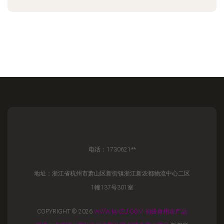
电话：1730621**
地址：浙江省杭州市萧山区新街镇浙江新农都物流中心二区
1幢137号301室
COPYRIGHT © 2026
WWW.IAKSU.COM
初级食用农产品