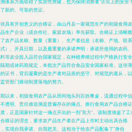
追溯体系方面取得了实质性突破，也为保障消费者“舌尖上的安全”
添了新的、可靠的凭证。
这张具有开创意义的合格证，由山丹县一家规范生产的初级食用
产品生产企业（或合作社、家庭农场）率先获取。合格证上清晰
明了农产品名称、数量（重量）、生产者信息（名称、产地、联
方式）、开具日期，以及最重要的承诺声明：承诺所使用的农药
肥料等农业投入品符合国家规定，在种植养殖过程中严格执行安
间隔期或休药期规定，本批次产品符合食品安全国家标准。这张
薄的证书，背后凝聚的是生产者对品质的坚守、对规范的遵从，
及监管部门推动制度落地的努力。
长期以来，初级食用农产品从田间地头到百姓餐桌，流通过程中
息不透明、责任难追溯是普遍存在的痛点。推行食用农产品合格
制度，正是国家针对这一痛点开出的一剂“良方”。该制度借鉴了工
品合格证的理念，要求农产品生产者在产品上市时主动出具合格
证，实现自我承诺、自我把关。这相当于给农产品配备了“身份